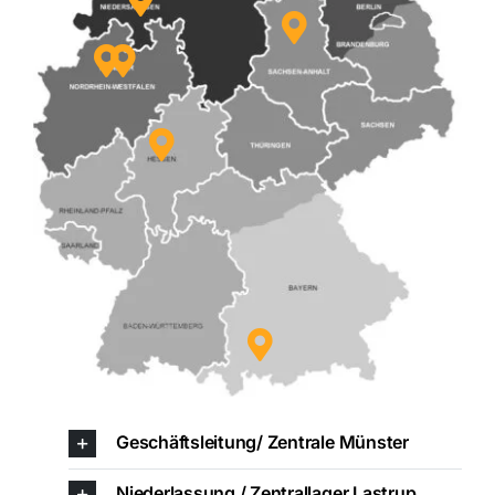
Geschäftsleitung/ Zentrale Münster
Niederlassung / Zentrallager Lastrup